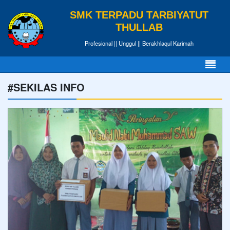
SMK TERPADU TARBIYATUT
THULLAB
Profesional || Unggul || Berakhlaqul Karimah
#SEKILAS INFO