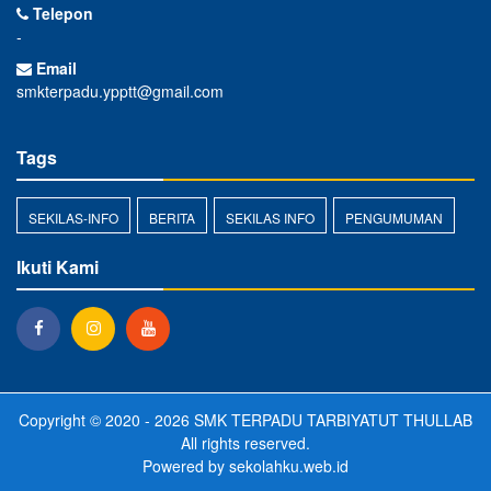
Telepon
-
Email
smkterpadu.ypptt@gmail.com
Tags
SEKILAS-INFO
BERITA
SEKILAS INFO
PENGUMUMAN
Ikuti Kami
Copyright © 2020 - 2026
SMK TERPADU TARBIYATUT THULLAB
All rights reserved.
Powered by
sekolahku.web.id